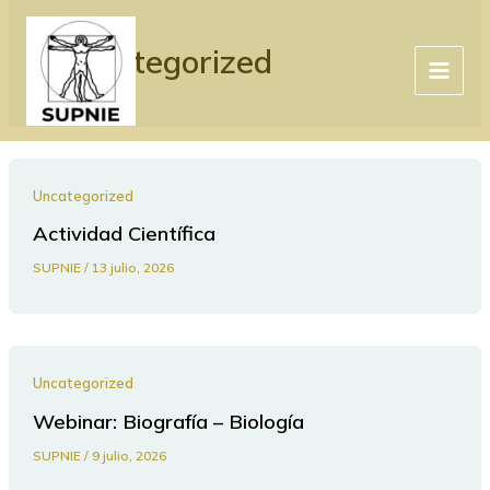
Ir
al
Sociedad Uruguaya de
Uncategorized
contenido
Psiconeuroinmunoendocrin
ología
Uncategorized
Actividad Científica
SUPNIE
/
13 julio, 2026
Uncategorized
Webinar: Biografía – Biología
SUPNIE
/
9 julio, 2026