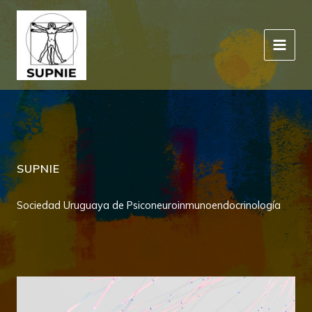
Ir
al
Sociedad Uruguaya de
contenido
Psiconeuroinmunoendocrin
ología
SUPNIE
Sociedad Uruguaya de Psiconeuroinmunoendocrinología